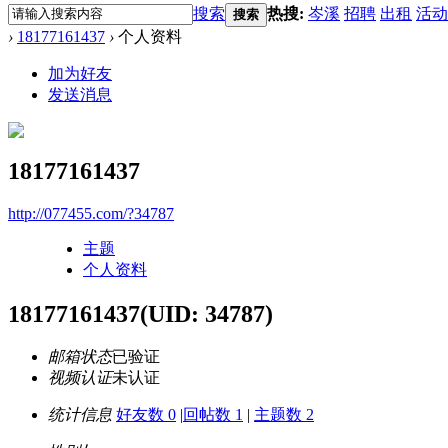
搜索
热搜:
岑溪
招聘
出租
活动
搜索
›
18177161437
›
个人资料
加为好友
发送消息
18177161437
http://077455.com/?34787
主题
个人资料
18177161437
(UID: 34787)
邮箱状态
已验证
视频认证
未认证
统计信息
好友数 0
|
回帖数 1
|
主题数 2