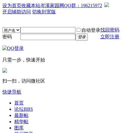
设为首页
收藏本站
岑溪家园网QQ群：196215972
开启辅助访问
切换到宽版
找回密码
自动登录
密码
立即注册
登录
只需一步，快速开始
扫一扫，访问微社区
快捷导航
首页
论坛
BBS
最新帖
精华帖
图库