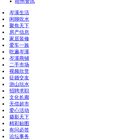
梧州警讯
岑溪生活
闲聊吹水
聚焦天下
房产信息
家居装修
爱车一族
吃遍岑溪
岑溪商铺
二手市场
视频欣赏
征婚交友
游山玩水
招聘求职
文化长廊
无偿超市
爱心活动
摄影天下
精彩贴图
有问必答
论坛事务